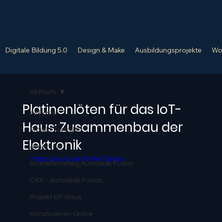
Digitale Bildung 5.0
Design & Make
Ausbildungsprojekte
Wo
All Posts
Platinenlöten für das IoT-
All Posts
Haus: Zusammenbau der
Projekt Tretroller
Elektronik
Allgemein
https://youtu.be/KV9w72jnjbs
Schnelleinstieg Autodesk Fusion
CAX - Autodesk Fusion
Projekt IoT-Haus
Konstruieren Online