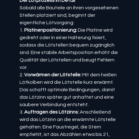
Der Lötprozess im Detail
Sobald alle Bauteile an ihren vorgesehenen 
Stellen platziert sind, beginnt der 
eigentliche Lötvorgang:
1. 
Platinenpositionierung:
 Die Platine wird 
gedreht oder in einer Halterung fixiert, 
sodass die Lötstellen bequem zugänglich 
sind. Eine stabile Arbeitsposition erhöht die 
Qualität der Lötstellen und beugt Fehlern 
vor.
2. 
Vorwärmen der Lötstelle:
 Mit dem heißen 
Lötkolben wird die Lötstelle kurz erwärmt. 
Das schafft optimale Bedingungen, damit 
das Lötzinn später gut anhaftet und eine 
saubere Verbindung entsteht.
3. 
Auftragen des Lötzinns:
 Anschließend 
wird das Lötzinn an die erwärmte Lötstelle 
gehalten. Eine Faustregel, die Stern 
empfiehlt, ist das Abzählen etwa bis 21, 