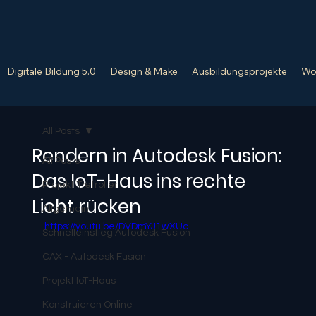
Digitale Bildung 5.0
Design & Make
Ausbildungsprojekte
Wo
All Posts
Rendern in Autodesk Fusion:
All Posts
Das IoT-Haus ins rechte
Projekt Tretroller
Licht rücken
Allgemein
https://youtu.be/DVDmYJ1wXUc
Schnelleinstieg Autodesk Fusion
CAX - Autodesk Fusion
Projekt IoT-Haus
Konstruieren Online