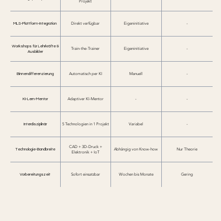
Projekt
MLS-Plattform-Integration
Direkt verfügbar
Eigeninitiative
-
Workshops für Lehrkräfte &
Train-the-Trainer
Eigeninitiative
-
Ausbilder
Binnendifferenzierung
Automatisch per KI
Manuell
-
KI-Lern-Mentor
Adaptiver KI-Mentor
-
-
Interdisziplinär
5 Technologien in 1 Projekt
Variabel
-
CAD + 3D-Druck +
Technologie-Bandbreite
Abhängig von Know-how
Nur Theorie
Elektronik + IoT
Vorbereitungszeit
Sofort einsatzbar
Wochen bis Monate
Gering