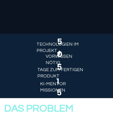
5
TECHNOLOGIEN IM
+
PROJEKT
0
VORWISSEN
NÖTIG
5
TAGE ZUM FERTIGEN
PRODUKT
1
KI-MENTOR
5
MISSIONEN
DAS PROBLEM