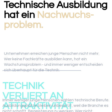
Technische Ausbildung
hat ein
Nachwuchs-
problem.
Unternehmen erreichen junge Menschen nicht mehr.
Wer keine Fachkräfte ausbilden kann, hat ein
Wachstumsproblem - und immer weniger entscheiden
sich überhaupt für die Technik.
01
TECHNIK
VERLIERT AN
Immer weniger junge Menschen wählen technische Berufe.
ATTRAKTIVITÄT
Ausbildungsplätze bleiben unbesetzt, weil die Branche es
nicht schafft, Begeisterung zu wecken. Wer nicht