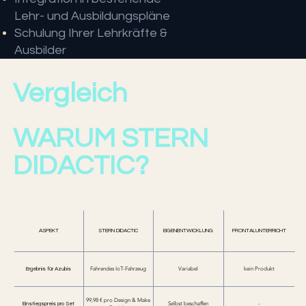
Lehr- und Ausbildungspläne
Schulung Ihrer Lehrkräfte &
Ausbilder
Vergleich
WARUM STERN
DIDACTIC?
ASPEKT
STERN DIDACTIC
EIGENENTWICKLUNG
FRONTALUNTERRICHT
Ergebnis für Azubis
Fahrendes IoT-Fahrzeug
Variabel
kein Produkt
99,98 € pro Design & Make
Einstiegspreis pro Set
Selbst beschaffen
-