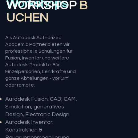
Workshops
WORKSHOP
B
UCHEN
Als Autodesk Authorized
Academic Partner bieten wir
professionelle Schulungen für
Fusion, Inventor und weitere
Autodesk-Produkte. Für
Einzelpersonen, Lehrkräfte und
ganze Abteilungen - vor Ort
oder remote.
Autodesk Fusion: CAD, CAM,
Simulation, generatives
Design, Electronic Design
Autodesk Inventor:
Konstruktion &
Baugruppenmodellierung