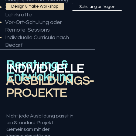
Zertifikatskurse für
Design & Make Workshop
Schulung anfragen
Lehrkräfte
Vor-Ort-Schulung oder
Remote-Sessions
Individuelle Curricula nach
Bedarf
Beratung &
INDIVIDUELLE
Entwicklung
AUSBILDUNGS-
PROJEKTE
Nicht jede Ausbildung passt in
ein Standard-Projekt.
Gemeinsam mit der