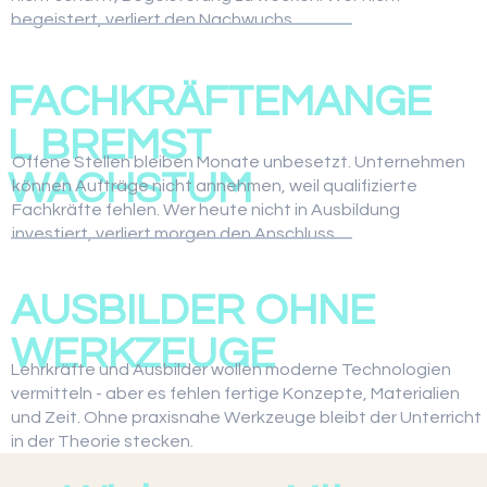
begeistert, verliert den Nachwuchs.
02
FACHKRÄFTEMANGE
L BREMST
Offene Stellen bleiben Monate unbesetzt. Unternehmen
WACHSTUM
können Aufträge nicht annehmen, weil qualifizierte
Fachkräfte fehlen. Wer heute nicht in Ausbildung
investiert, verliert morgen den Anschluss.
03
AUSBILDER OHNE
WERKZEUGE
Lehrkräfte und Ausbilder wollen moderne Technologien
vermitteln - aber es fehlen fertige Konzepte, Materialien
und Zeit. Ohne praxisnahe Werkzeuge bleibt der Unterricht
in der Theorie stecken.