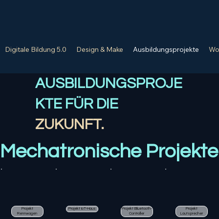
Digitale Bildung 5.0
Design & Make
Ausbildungsprojekte
Wo
AUSBILDUNGSPROJE
KTE FÜR DIE
ZUKUNFT.
Mechatronische Projekte
Projekt Bluetooth-
Projekt IoT-Haus
Projekt
Projekt
Controller
Lautsprecher
Rennwagen