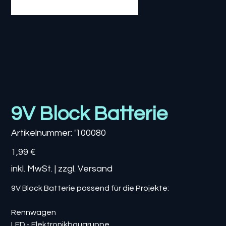
9V Block Batterie
Artikelnummer:
Artikelnummer:
'100080
'100080
Preis
1,99 €
inkl. MwSt.
|
zzgl. Versand
9V Block Batterie passend für die Projekte:
Rennwagen
LED - Elektronikbaugruppe