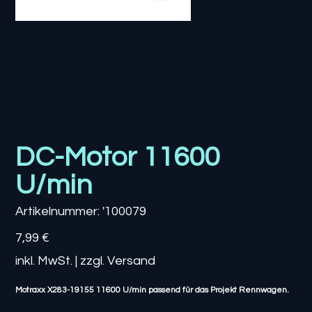
DC-Motor 11600
U/min
Artikelnummer:
Artikelnummer:
'100079
'100079
Preis
7,99 €
inkl. MwSt.
|
zzgl. Versand
Motraxx X283-19155 11600 U/min passend für das Projekt Rennwagen.