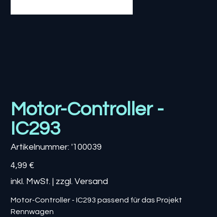
Motor-Controller -
IC293
Artikelnummer:
Artikelnummer:
'100039
'100039
Preis
4,99 €
inkl. MwSt.
|
zzgl. Versand
Motor-Controller - IC293 passend für das Projekt
Rennwagen