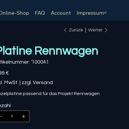
Online-Shop
FAQ
Account
Impressum
Zurück
Weiter
Platine Rennwagen
Artikelnummer:
tikelnummer:
'100041
'100041
s
99 €
kl. MwSt.
|
zzgl. Versand
nzelplatine passend für das Projekt Rennwagen
zahl