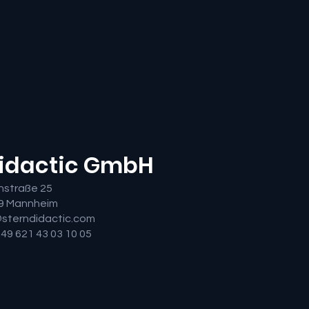
Didactic GmbH
nstraße 25
9 Mannheim
@sterndidactic.com
+ 49 621 43 03 10 05