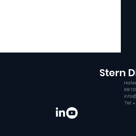
Stern 
Hafe
6815
info
Tel: 