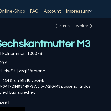
Online-Shop
FAQ
Account
Impressum
Zurück
Weiter
Sechskantmutter M3
Artikelnummer:
tikelnummer:
'100078
'100078
s
00 €
kl. MwSt.
|
zzgl. Versand
N 934 Stahl I6I / I8I verzinkt
-6KT-DIN934-I6I-SW5,5-(A2K)-M3 passend für das
ojekt Lautsprecher.
zahl