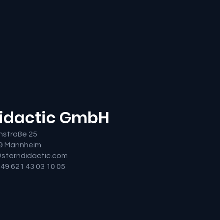
Didactic GmbH
nstraße 25
9 Mannheim
@sterndidactic.com
+ 49 621 43 03 10 05