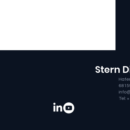
Stern 
Hafe
6815
info
Tel: 